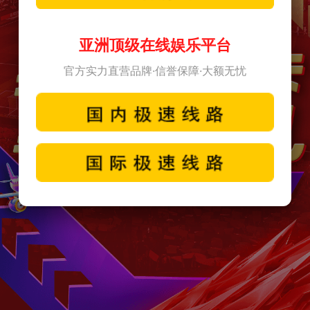
亚洲顶级在线娱乐平台
官方实力直营品牌·信誉保障·大额无忧